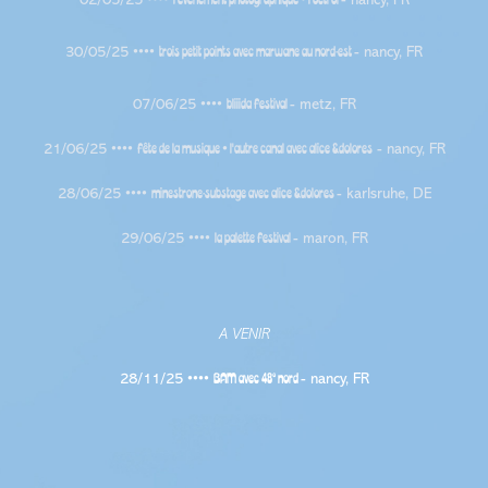
trois petit points
avec marwane au nord-est
30/05/25 ••••
- nancy, FR
bliiida festival
07/06/25 ••••
- metz, FR
fête de la musique
l'autre canal
avec alice &dolores
21/06/25 ••••
•
- nancy, FR
minestrone-substage
avec alice &dolores
28/06/25 ••••
- karlsruhe, DE
la palette festival
29/06/25 ••••
- maron, FR
A VENIR
BAM
avec 48
° nord
28/11/25 ••••
- nancy, FR