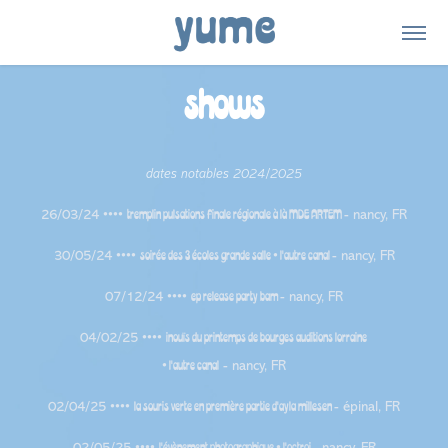
shows
dates notables 2024/2025
tremplin pulsations
finale régionale à là MDE ARTEM
26/03/24 ••••
- nancy, FR
soirée des 3 écoles
grande salle
l'autre canal
30/05/24 ••••
•
- nancy, FR
ep release party
bam
07/12/24 ••••
- nancy, FR
inouïs du printemps de bourges auditions lorraine
04/02/25 ••••
l'autre canal
•
- nancy, FR
la souris verte
en première partie d'ayla millesen
02/04/25 ••••
- épinal, FR
l'évènement photographique
l'octroi
02/05/25 ••••
•
- nancy, FR